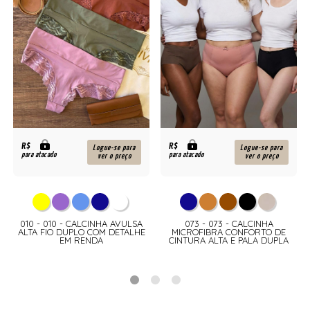
R$
R$
Logue-se para
Logue-se para
para atacado
para atacado
ver o preço
ver o preço
010 - 010 - CALCINHA AVULSA
073 - 073 - CALCINHA
ALTA FIO DUPLO COM DETALHE
MICROFIBRA CONFORTO DE
EM RENDA
CINTURA ALTA E PALA DUPLA