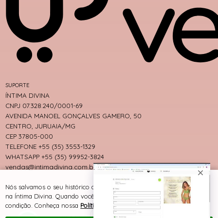
SUPORTE
ÍNTIMA DIVINA
CNPJ 07.328.240/0001-69
AVENIDA MANOEL GONÇALVES GAMERO, 50
CENTRO, JURUAIA/MG
CEP 37805-000
TELEFONE +55 (35) 3553-1329
WHATSAPP +55 (35) 99952-3824
vendas@intimadivina.com.br
Nós salvamos o seu histórico de uso pra oferecer a melhor experiência
na Íntima Divina. Quando você navega no nosso site, aceita esta
condição. Conheça nossa
Política de Cookies e Privacidade
.