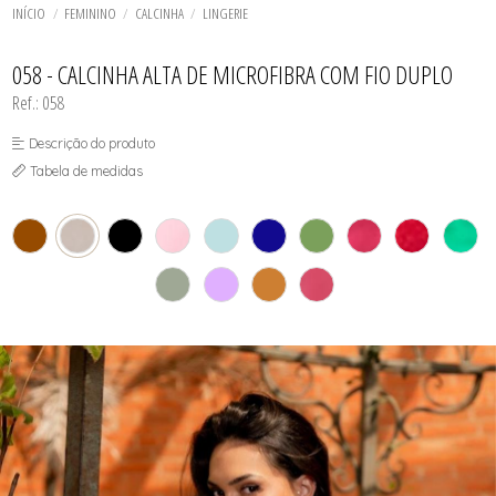
TODOS DE SOL DE ÂMBAR
TODOS DE ACESSÓRIOS
AGASALHO
SOL
SUTIÃS
INÍCIO
FEMININO
CALCINHA
LINGERIE
SHORT E BERMUDA
BIQUINI
TOP
TOP
BODY / BLUSA
TODOS DE OUTLET
CALCINHA
058 - CALCINHA ALTA DE MICROFIBRA COM FIO DUPLO
CAMISETA
Ref.: 058
CAMISOLA
CONJUNTO COM BOJO
CONJUNTO SEM BOJO
Descrição do produto
CORPETE, ESPARTILHO E CORSELET
Tabela de medidas
CUECA
HOMEWEAR
LEGS E CALÇA
PIJAMA
ROBE
SAÍDA DE PRAIA