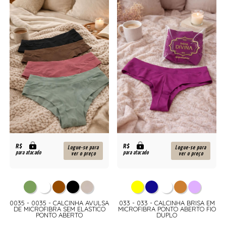
R$
R$
Logue-se para
Logue-se para
para atacado
para atacado
ver o preço
ver o preço
0035 - 0035 - CALCINHA AVULSA
033 - 033 - CALCINHA BRISA EM
DE MICROFIBRA SEM ELASTICO
MICROFIBRA PONTO ABERTO FIO
%
PONTO ABERTO
DUPLO