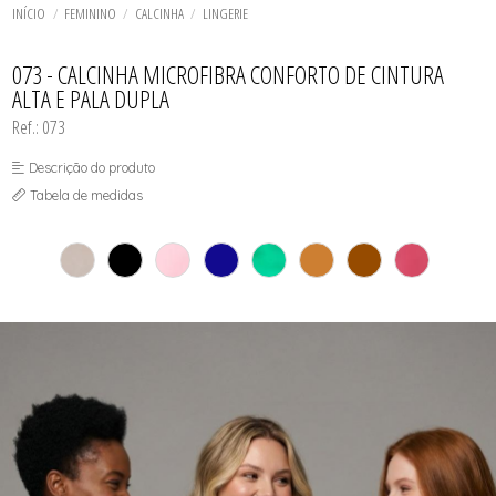
TODOS DE SOL DE ÂMBAR
TODOS DE ACESSÓRIOS
AGASALHO
SOL
TOP
INÍCIO
FEMININO
CALCINHA
LINGERIE
SHORT E BERMUDA
BIQUINI
TOP
BODY / BLUSA
TODOS DE OUTLET
CALCINHA
073 - CALCINHA MICROFIBRA CONFORTO DE CINTURA
CAMISETA
ALTA E PALA DUPLA
CAMISOLA
CONJUNTO COM BOJO
Ref.: 073
CONJUNTO SEM BOJO
CORPETE, ESPARTILHO E CORSELET
Descrição do produto
CUECA
HOMEWEAR
Tabela de medidas
LEGS E CALÇA
PIJAMA
ROBE
SAÍDA DE PRAIA