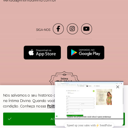
® TODOS DIREITOS RESERVADOS
Nós salvamos o seu histórico de uso pra oferecer a melhor experiência
na Íntima Divina. Quando você navega no nosso site, aceita esta
condição. Conheça nossa
Política de Cookies e Privacidade
.
SITE 100% SEGURO
PLATAFORMA B2B
ACEITAR E FECHAR