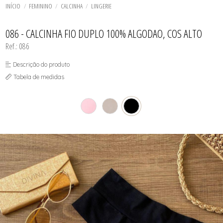
TODOS DE SOL DE ÂMBAR
TODOS DE ACESSÓRIOS
AGASALHO
SOL
TOP
INÍCIO
FEMININO
CALCINHA
LINGERIE
SHORT E BERMUDA
BIQUINI
TOP
BODY / BLUSA
TODOS DE OUTLET
CALCINHA
086 - CALCINHA FIO DUPLO 100% ALGODAO, COS ALTO
CAMISETA
Ref.: 086
CAMISOLA
CONJUNTO COM BOJO
CONJUNTO SEM BOJO
Descrição do produto
CORPETE, ESPARTILHO E CORSELET
Tabela de medidas
CUECA
HOMEWEAR
LEGS E CALÇA
PIJAMA
ROBE
SAÍDA DE PRAIA