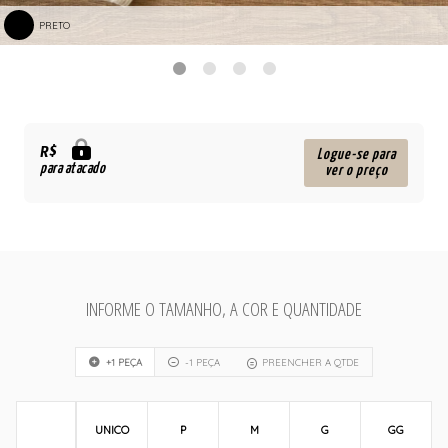
PRETO
R$
Logue-se para
para atacado
ver o preço
INFORME O TAMANHO, A COR E QUANTIDADE
+1 PEÇA
-1 PEÇA
PREENCHER A QTDE
UNICO
P
M
G
GG