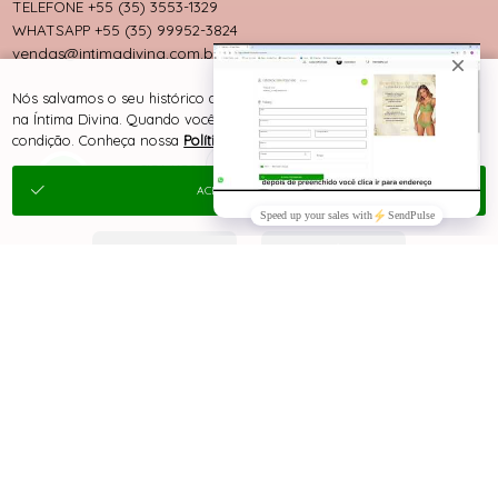
TELEFONE +55 (35) 3553-1329
WHATSAPP +55 (35) 99952-3824
vendas@intimadivina.com.br
Nós salvamos o seu histórico de uso pra oferecer a melhor experiência
na Íntima Divina. Quando você navega no nosso site, aceita esta
condição. Conheça nossa
Política de Cookies e Privacidade
.
ACEITAR E FECHAR
® TODOS DIREITOS RESERVADOS
SITE 100% SEGURO
PLATAFORMA B2B