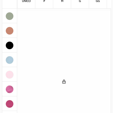
UNICO
P
M
G
GG