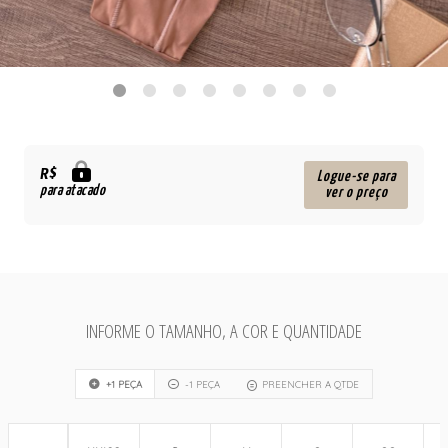
R$
Logue-se para
para atacado
ver o preço
INFORME O TAMANHO, A COR E QUANTIDADE
+1 PEÇA
-1 PEÇA
PREENCHER A QTDE