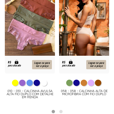
R$
R$
Logue-se para
Logue-se para
para atacado
para atacado
ver o preço
ver o preço
010 - 010 - CALCINHA AVULSA
058 - 058 - CALCINHA ALTA DE
ALTA FIO DUPLO COM DETALHE
MICROFIBRA COM FIO DUPLO
EM RENDA