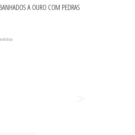
S BANHADOS A OURO COM PEDRAS
LOS DE SOL
T
edidas