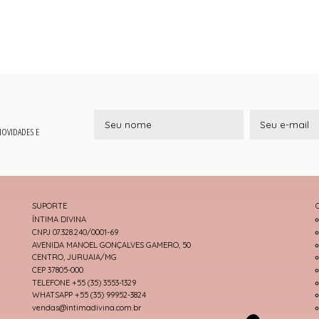
 NOVIDADES E
SUPORTE
ÍNTIMA DIVINA
CNPJ 07.328.240/0001-69
AVENIDA MANOEL GONÇALVES GAMERO, 50
CENTRO, JURUAIA/MG
CEP 37805-000
TELEFONE +55 (35) 3553-1329
WHATSAPP +55 (35) 99952-3824
vendas@intimadivina.com.br