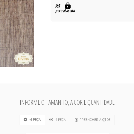
R$
para atacado
INFORME O TAMANHO, A COR E QUANTIDADE
+1 PEÇA
-1 PEÇA
PREENCHER A QTDE