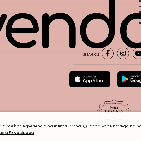
r a melhor experiência na Íntima Divina. Quando você navega no nos
® TODOS DIREITOS RESERVADOS
es e Privacidade
.