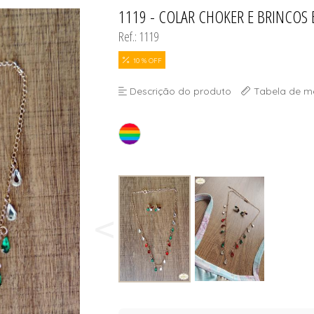
SELET
1119 - COLAR CHOKER E BRINCO
TODOS DE DIVINA SUN - ÓCU
TODOS DE OUTLE
Ref.: 1119
10 % OFF
SELET
Descrição do produto
Tabela de m