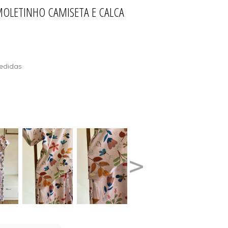
 MOLETINHO CAMISETA E CALCA
LOS DE SOL
T
edidas