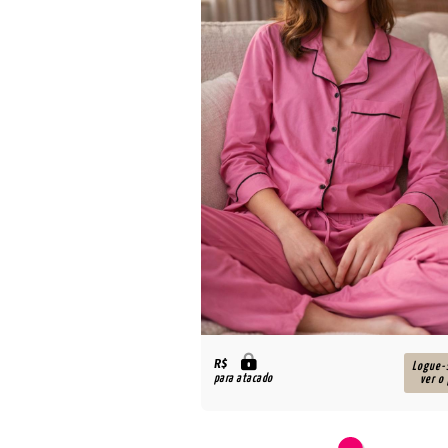
R$
Logue-
para atacado
ver o