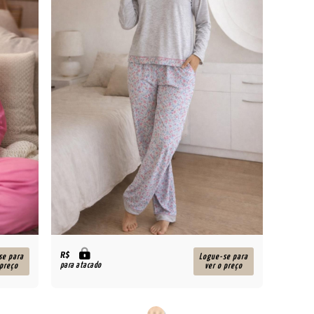
R$
se para
Logue-se para
para atacado
 preço
ver o preço