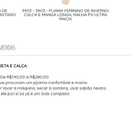
O DE
3903 - 3903 - PIJAMA FEMININO DE INVERNO
LASTANO
CALCA E MANGA LONGA, MALHA PV ULTRA
MACIA
 MEDIDAS
ETA E CALÇA.
De R$140,00 a R$280,00.
ue procuram um pijama confortável e macio.
r lavar à máquina, secar à sombra, usar sabão neutro.
ele por si só já é um look completo.