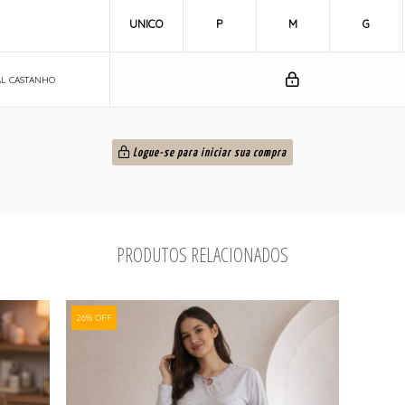
UNICO
P
M
G
L CASTANHO
Logue-se para iniciar sua compra
PRODUTOS RELACIONADOS
26% OFF