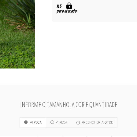
R$
para atacado
INFORME O TAMANHO, A COR E QUANTIDADE
+1 PEÇA
-1 PEÇA
PREENCHER A QTDE