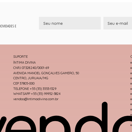
 NOVIDADES E
SUPORTE
ÍNTIMA DIVINA
CNPJ 07.328.240/0001-69
AVENIDA MANOEL GONÇALVES GAMERO, 50
CENTRO, JURUAIA/MG
CEP 37805-000
TELEFONE +55 (35) 3553-1329
WHATSAPP +55 (35) 99952-3824
vendas@intimadivina.com.br