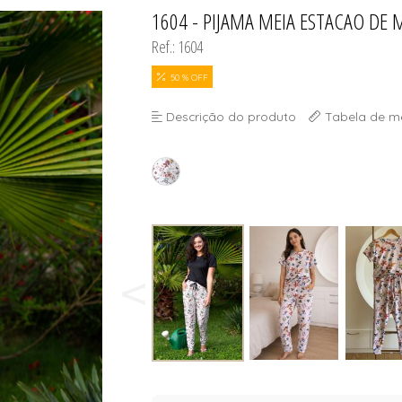
SELET
1604 - PIJAMA MEIA ESTACAO DE
TODOS DE DIVINA SUN - ÓCU
TODOS DE OUTLE
Ref.: 1604
50 % OFF
SELET
Descrição do produto
Tabela de m