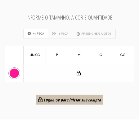
INFORME O TAMANHO, A COR E QUANTIDADE
+1 PEÇA
-1 PEÇA
PREENCHER A QTDE
UNICO
P
M
G
GG
Logue-se para iniciar sua compra