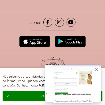
® TODOS DIREITOS RESERVADOS
Nós salvamos o seu histórico de uso pra oferecer a melhor experiência
na Íntima Divina. Quando você navega no nosso site, aceita esta
condição. Conheça nossa
Política de Cookies e Privacidade
.
SITE 100% SEGURO
PLATAFORMA B2B
ACEITAR E FECHAR