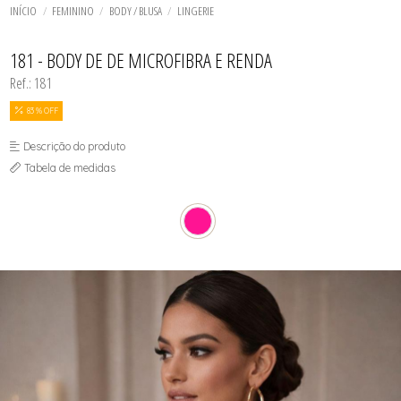
TODOS DE SOL DE ÂMBAR
TODOS DE ACESSÓRIOS
AGASALHO
SOL
TOP
INÍCIO
FEMININO
BODY / BLUSA
LINGERIE
SHORT E BERMUDA
BIQUINI
TOP
BODY / BLUSA
TODOS DE OUTLET
CALCINHA
181 - BODY DE DE MICROFIBRA E RENDA
CAMISETA
Ref.: 181
CAMISOLA
CONJUNTO COM BOJO
CONJUNTO SEM BOJO
83 % OFF
CORPETE, ESPARTILHO E CORSELET
CUECA
Descrição do produto
HOMEWEAR
Tabela de medidas
LEGS E CALÇA
PIJAMA
ROBE
SAÍDA DE PRAIA