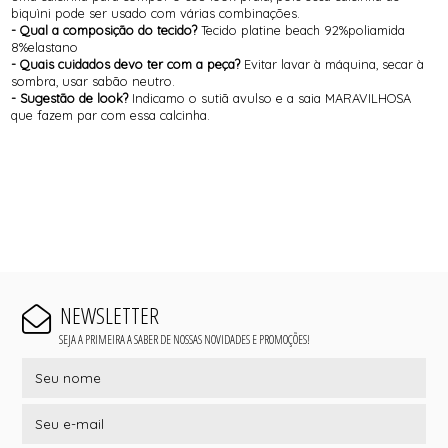
biquìni pode ser usado com várias combinações.
- Qual a composição do tecido?
Tecido platine beach 92%poliamida
8%elastano
- Quais cuidados devo ter com a peça?
Evitar lavar à máquina, secar à
sombra, usar sabão neutro.
- Sugestão de look?
Indicamo o sutiã avulso e a saia MARAVILHOSA
que fazem par com essa calcinha.
NEWSLETTER
SEJA A PRIMEIRA A SABER DE NOSSAS NOVIDADES E PROMOÇÕES!