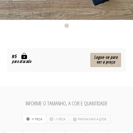
R$
Logue-se para
para atacado
ver o preço
INFORME O TAMANHO, A COR E QUANTIDADE
+1 PEÇA
-1 PEÇA
PREENCHER A QTDE