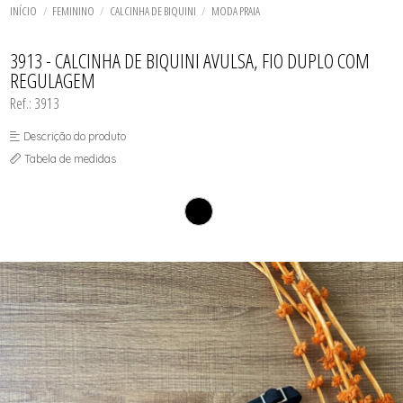
TODOS DE SOL DE ÂMBAR
TODOS DE ACESSÓRIOS
AGASALHO
SOL
TOP
INÍCIO
FEMININO
CALCINHA DE BIQUINI
MODA PRAIA
SHORT E BERMUDA
BIQUINI
TOP
BODY / BLUSA
TODOS DE OUTLET
CALCINHA
3913 - CALCINHA DE BIQUINI AVULSA, FIO DUPLO COM
CAMISETA
REGULAGEM
CAMISOLA
CONJUNTO COM BOJO
Ref.: 3913
CONJUNTO SEM BOJO
CORPETE, ESPARTILHO E CORSELET
Descrição do produto
CUECA
HOMEWEAR
Tabela de medidas
LEGS E CALÇA
PIJAMA
ROBE
SAÍDA DE PRAIA