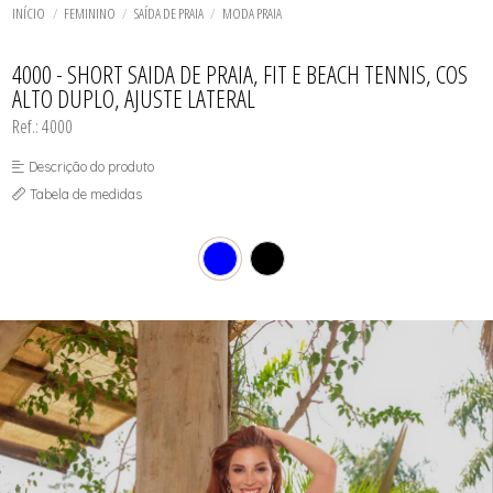
TODOS DE SOL DE ÂMBAR
TODOS DE ACESSÓRIOS
AGASALHO
SOL
TOP
INÍCIO
FEMININO
SAÍDA DE PRAIA
MODA PRAIA
SHORT E BERMUDA
BIQUINI
TOP
BODY / BLUSA
TODOS DE OUTLET
CALCINHA
4000 - SHORT SAIDA DE PRAIA, FIT E BEACH TENNIS, COS
CAMISETA
ALTO DUPLO, AJUSTE LATERAL
CAMISOLA
CONJUNTO COM BOJO
Ref.: 4000
CONJUNTO SEM BOJO
CORPETE, ESPARTILHO E CORSELET
Descrição do produto
CUECA
HOMEWEAR
Tabela de medidas
LEGS E CALÇA
PIJAMA
ROBE
SAÍDA DE PRAIA