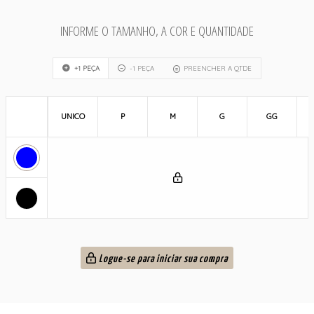
INFORME O TAMANHO, A COR E QUANTIDADE
+1 PEÇA
-1 PEÇA
PREENCHER A QTDE
UNICO
P
M
G
GG
Logue-se para iniciar sua compra