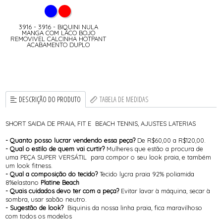
3916 - 3916 - BIQUINI NULA
MANGA COM LACO BOJO
REMOVIVEL CALCINHA HOTPANT
ACABAMENTO DUPLO
DESCRIÇÃO DO PRODUTO
TABELA DE MEDIDAS
SHORT SAIDA DE PRAIA, FIT E BEACH TENNIS, AJUSTES LATERIAS
- Quanto posso lucrar vendendo essa peça?
De R$60,00 a R$120,00.
- Qual o estilo de quem vai curtir?
Mulheres que estão a procura de
uma PEÇA SUPER VERSÁTIL para compor o seu look praia, e também
um look fitness.
- Qual a composição do tecido?
Tecido lycra praia 92% poliamida
8%elastano
Platine Beach
- Quais cuidados devo ter com a peça?
Evitar lavar à máquina, secar à
sombra, usar sabão neutro.
- Sugestão de look?
Biquinis da nossa linha praia, fica maravilhoso
com todos os modelos