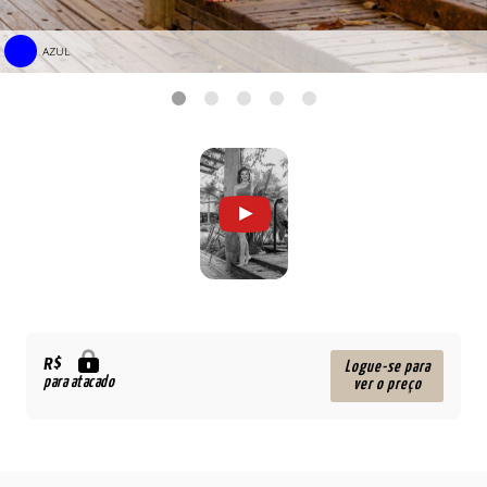
AZUL
R$
Logue-se para
para atacado
ver o preço