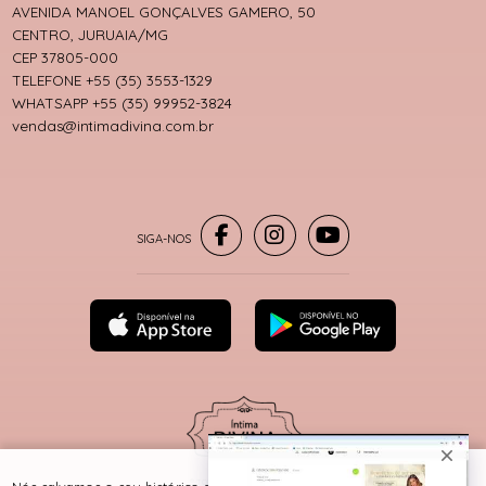
AVENIDA MANOEL GONÇALVES GAMERO, 50
CENTRO, JURUAIA/MG
CEP 37805-000
TELEFONE +55 (35) 3553-1329
WHATSAPP +55 (35) 99952-3824
vendas@intimadivina.com.br
® TODOS DIREITOS RESERVADOS