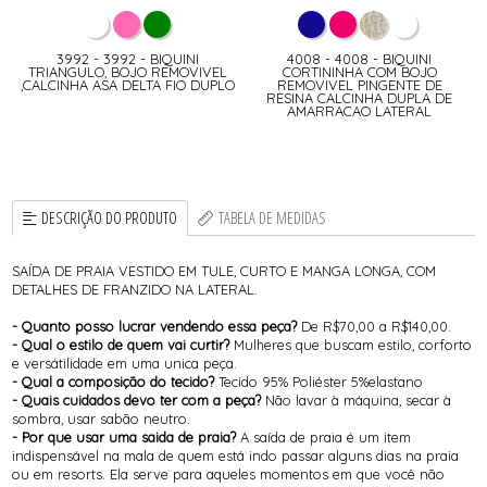
3992 - 3992 - BIQUINI
4008 - 4008 - BIQUINI
TRIANGULO, BOJO REMOVIVEL
CORTININHA COM BOJO
,CALCINHA ASA DELTA FIO DUPLO
REMOVIVEL PINGENTE DE
RESINA CALCINHA DUPLA DE
AMARRACAO LATERAL
DESCRIÇÃO DO PRODUTO
TABELA DE MEDIDAS
SAÍDA DE PRAIA VESTIDO EM TULE, CURTO E MANGA LONGA, COM
DETALHES DE FRANZIDO NA LATERAL.
- Quanto posso lucrar vendendo essa peça?
De R$70,00 a R$140,00.
- Qual o estilo de quem vai curtir?
Mulheres que buscam estilo, corforto
e versátilidade em uma unica peça.
- Qual a composição do tecido?
Tecido 95% Poliéster 5%elastano
- Quais cuidados devo ter com a peça?
Não lavar à máquina, secar à
sombra, usar sabão neutro.
- Por que usar uma saida de praia?
A saída de praia é um item
indispensável na mala de quem está indo passar alguns dias na praia
ou em resorts. Ela serve para aqueles momentos em que você não