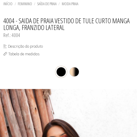
TODOS DE SOL DE ÂMBAR
TODOS DE ACESSÓRIOS
AGASALHO
SOL
SUTIÃS
INÍCIO
FEMININO
SAÍDA DE PRAIA
MODA PRAIA
SHORT E BERMUDA
BIQUINI
TOP
TOP
BODY / BLUSA
TODOS DE OUTLET
CALCINHA
4004 - SAIDA DE PRAIA VESTIDO DE TULE CURTO MANGA
CAMISETA
LONGA, FRANZIDO LATERAL
CAMISOLA
CONJUNTO COM BOJO
Ref.: 4004
CONJUNTO SEM BOJO
CORPETE, ESPARTILHO E CORSELET
Descrição do produto
CUECA
HOMEWEAR
Tabela de medidas
LEGS E CALÇA
PIJAMA
ROBE
SAÍDA DE PRAIA