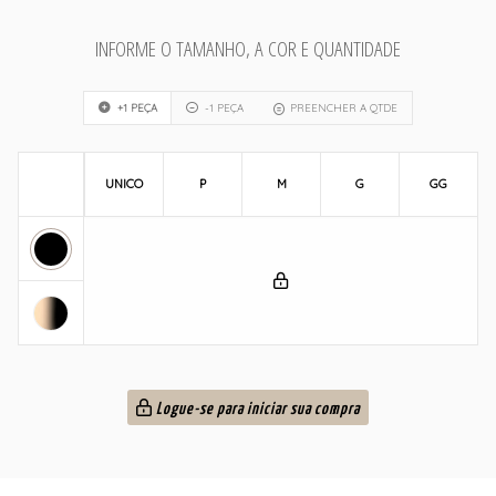
INFORME O TAMANHO, A COR E QUANTIDADE
+1 PEÇA
-1 PEÇA
PREENCHER A QTDE
UNICO
P
M
G
GG
Logue-se para iniciar sua compra