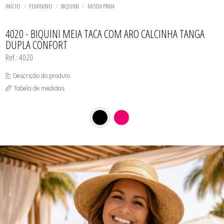
TODOS DE SOL DE ÂMBAR
TODOS DE ACESSÓRIOS
AGASALHO
SOL
TOP
INÍCIO
FEMININO
BIQUINI
MODA PRAIA
SHORT E BERMUDA
BIQUINI
TOP
BODY / BLUSA
TODOS DE OUTLET
CALCINHA
4020 - BIQUINI MEIA TACA COM ARO CALCINHA TANGA
CAMISETA
DUPLA CONFORT
CAMISOLA
CONJUNTO COM BOJO
Ref.: 4020
CONJUNTO SEM BOJO
CORPETE, ESPARTILHO E CORSELET
Descrição do produto
CUECA
HOMEWEAR
Tabela de medidas
LEGS E CALÇA
PIJAMA
ROBE
SAÍDA DE PRAIA