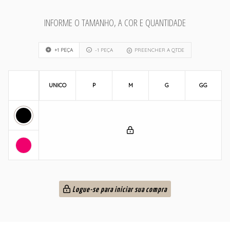
INFORME O TAMANHO, A COR E QUANTIDADE
+1 PEÇA
-1 PEÇA
PREENCHER A QTDE
UNICO
P
M
G
GG
Logue-se para iniciar sua compra