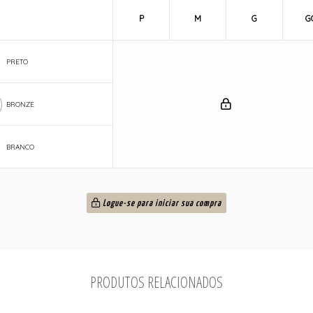
P
M
G
G
PRETO
BRONZE
BRANCO
Logue-se para iniciar sua compra
PRODUTOS RELACIONADOS