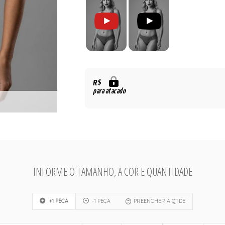
R$
para atacado
INFORME O TAMANHO, A COR E QUANTIDADE
+1 PEÇA
-1 PEÇA
PREENCHER A QTDE