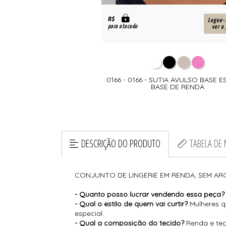
R$
Logue-se para
Logue-
para atacado
ver o preço
ver o
- COJUNTO DE LIN. DE
0166 - 0166 - SUTIA AVULSO BASE 
 REN. BASE REFOR. COM
BASE DE RENDA
LC. FIO COM RENDA NA
LATERAL
DESCRIÇÃO DO PRODUTO
TABELA DE
CONJUNTO DE LINGERIE EM RENDA, SEM AR
- Quanto posso lucrar vendendo essa peça
- Qual o estilo de quem vai curtir?
Mulheres q
especial.
- Qual a composição do tecido?
Renda e tec