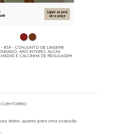
R$
Logue-se para
cado
para atacado
ver o preço
 - 839 - CONJUNTO DE LINGERIE
840 - 840 - COJUNTO
ENDADO, ARO INTEIRO, ALCAS
MICROFIBRA E REN. BA
LHADAS E CALCINHA DE REGULAGEM
ELASTICO CALC. FIO 
LATERAL
A COM FORRO.
 uso diario, quanto para uma ocasição
.