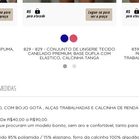
R$
R$
se para
Logue-se para
para atacado
para ata
 preço
ver o preço
ESPUMA,
829 - 829 - CONJUNTO DE LINGERIE TECIDO
839
CANELADO PREMIUM, BASE DUPLA COM
R
ELASTICO, CALCINHA TANGA
TRABA
 MEDIDAS
O, COM BOJO GOTA , ALÇAS TRABALHADAS E CALCINHA DE REND
?
De R$40,00 a R$90,00.
ue procuram um modelo bonito, sem aro e confortável, tanto para
ido 85% poliamida / 15% elastano, forro da calcinha 100% algodão