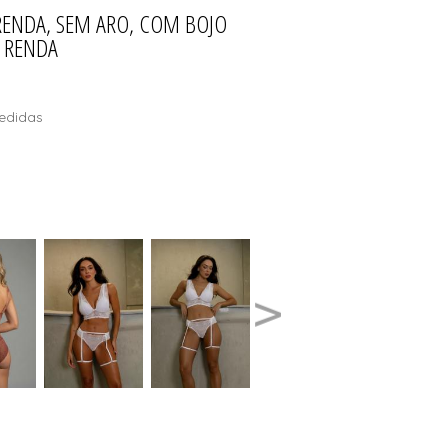
 RENDA, SEM ARO, COM BOJO
LOS DE SOL
T
E RENDA
edidas