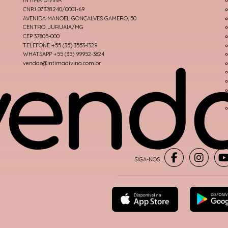
ÍNTIMA DIVINA
CNPJ 07.328.240/0001-69
AVENIDA MANOEL GONÇALVES GAMERO, 50
CENTRO, JURUAIA/MG
CEP 37805-000
TELEFONE +55 (35) 3553-1329
WHATSAPP +55 (35) 99952-3824
vendas@intimadivina.com.br