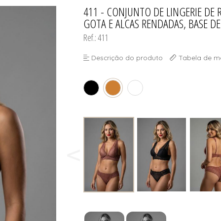
SELET
411 - CONJUNTO DE LINGERIE DE
TODOS DE DIVINA SUN - ÓCU
TODOS DE OUTLE
GOTA E ALCAS RENDADAS, BASE D
Ref.: 411
Descrição do produto
Tabela de m
SELET