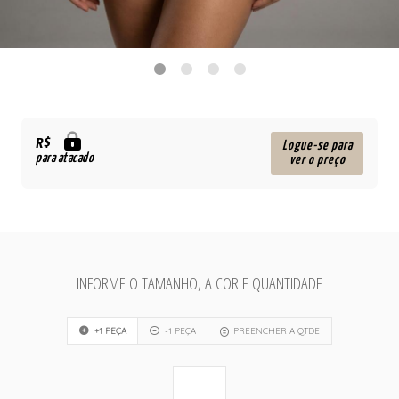
R$
Logue-se para
para atacado
ver o preço
INFORME O TAMANHO, A COR E QUANTIDADE
+1 PEÇA
-1 PEÇA
PREENCHER A QTDE