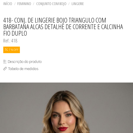
TODOS DE SOL DE ÂMBAR
TODOS DE ACESSÓRIOS
AGASALHO
SOL
SUTIÃS
INÍCIO
FEMININO
CONJUNTO COM BOJO
LINGERIE
SHORT E BERMUDA
BIQUINI
TOP
TOP
BODY / BLUSA
TODOS DE OUTLET
CALCINHA
418- CONJ. DE LINGERIE BOJO TRIANGULO COM
CAMISETA
BARBATANA ALCAS DETALHE DE CORRENTE E CALCINHA
CAMISOLA
FIO DUPLO
CONJUNTO COM BOJO
CONJUNTO SEM BOJO
Ref.: 418
CORPETE, ESPARTILHO E CORSELET
CUECA
7 % OFF
HOMEWEAR
LEGS E CALÇA
Descrição do produto
PIJAMA
ROBE
Tabela de medidas
SAÍDA DE PRAIA