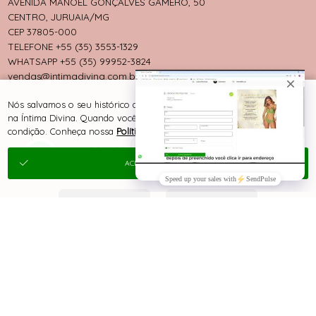
AVENIDA MANOEL GONÇALVES GAMERO, 50
CENTRO, JURUAIA/MG
CEP 37805-000
TELEFONE +55 (35) 3553-1329
WHATSAPP +55 (35) 99952-3824
vendas@intimadivina.com.br
Nós salvamos o seu histórico de uso pra oferecer a melhor experiência
na Íntima Divina. Quando você navega no nosso site, aceita esta
condição. Conheça nossa
Política de Cookies e Privacidade
.
ACEITAR E FECHAR
® TODOS DIREITOS RESERVADOS