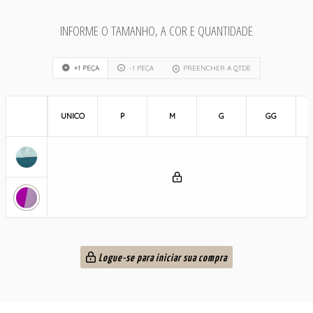
INFORME O TAMANHO, A COR E QUANTIDADE
+1 PEÇA
-1 PEÇA
PREENCHER A QTDE
UNICO
P
M
G
GG
Logue-se para iniciar sua compra