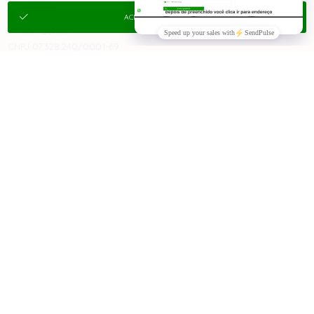
SUPORTE
ACEITAR E FECHAR
ÍNTIMA DIVINA
CNPJ 07.328.240/0001-69
AVENIDA MANOEL GONÇALVES GAMERO, 50
CENTRO, JURUAIA/MG
CEP 37805-000
TELEFONE +55 (35) 3553-1329
WHATSAPP +55 (35) 99952-3824
vendas@intimadivina.com.br