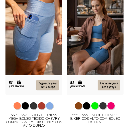
R$
R$
Logue-se para
Logue-se para
para atacado
para atacado
ver o preço
ver o preço
537 - 537 - SHORT FITNESS
555 - 555 - SHORT FITNESS
MEGA BOLSO TECIDO CHEVRY
BIKER COS ALTO COM BOLSO
COMPRESSAO MEDIA CONFY COS
LATERAL
ALTO DUPLO