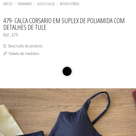
TODOS DE SOL DE ÂMBAR
TODOS DE ACESSÓRIOS
AGASALHO
SOL
TOP
INÍCIO
FEMININO
LEGS E CALÇA
MODA FITNESS
SHORT E BERMUDA
BIQUINI
TOP
BODY / BLUSA
TODOS DE OUTLET
CALCINHA
479- CALCA CORSARIO EM SUPLEX DE POLIAMIDA COM
CAMISETA
DETALHES DE TULE
CAMISOLA
CONJUNTO COM BOJO
Ref.: 479
CONJUNTO SEM BOJO
CORPETE, ESPARTILHO E CORSELET
Descrição do produto
CUECA
HOMEWEAR
Tabela de medidas
LEGS E CALÇA
PIJAMA
ROBE
SAÍDA DE PRAIA