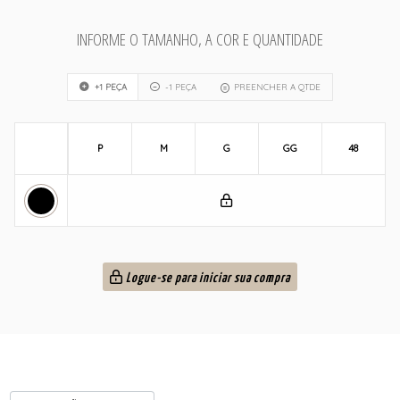
INFORME O TAMANHO, A COR E QUANTIDADE
+1 PEÇA
-1 PEÇA
PREENCHER A QTDE
P
M
G
GG
48
Logue-se para iniciar sua compra