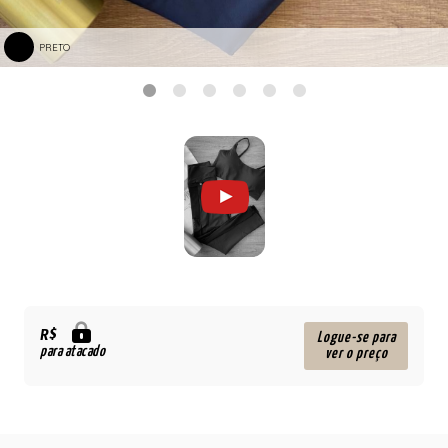
PRETO
R$
Logue-se para
para atacado
ver o preço