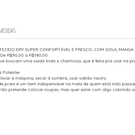
 MEDIDAS
M TECIDO DRY SUPER CONFORTÁVEL E FRESCO, COM GOLA, MANG
?
De R$90,00 a R$180,00.
ue buscam uma saida linda e charmosa, que é feita pra usar na pr
 Poliéster.
lavar à máquina, secar à sombra, usar sabão neutro.
de praia é um item indispensável na mala de quem está indo passar 
ão pretende colocar roupas, mas quer estar com algo cobrindo a