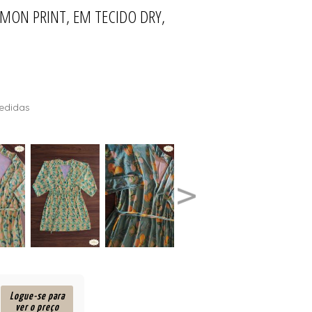
LEMON PRINT, EM TECIDO DRY,
LOS DE SOL
T
edidas
Logue-se para
ver o preço