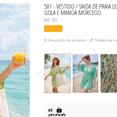
SELET
501 - VESTIDO / SAIDA DE PRAIA 
TODOS DE DIVINA SUN - ÓCU
TODOS DE OUTLE
GOLA E MANGA MORCEGO
Ref.: 501
22 % OFF
SELET
Descrição do produto
Tabela de m
R$
para atacado