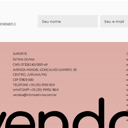
 NOVIDADES E
SUPORTE
ÍNTIMA DIVINA
CNPJ 07.328.240/0001-69
AVENIDA MANOEL GONÇALVES GAMERO, 50
CENTRO, JURUAIA/MG
CEP 37805-000
TELEFONE +55 (35) 3553-1329
WHATSAPP +55 (35) 99952-3824
vendas@intimadivina.com.br