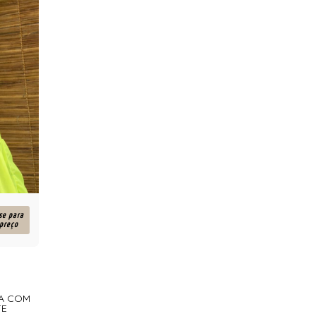
se para
 preço
GA COM
TE