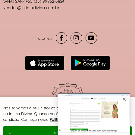
WHATSAPP +55 (35) 99952-3824
vendas@intimadivina.com.br
® TODOS DIREITOS RESERVADOS
Nós salvamos o seu histórico de uso pra oferecer a melhor experiência
na Íntima Divina. Quando você navega no nosso site, aceita esta
condição. Conheça nossa
Política de Cookies e Privacidade
.
SITE 100% SEGURO
PLATAFORMA B2B
ACEITAR E FECHAR