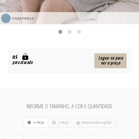
CINZA MESCLA
R$
Logue-se para
para atacado
ver o preço
INFORME O TAMANHO, A COR E QUANTIDADE
+1 PEÇA
-1 PEÇA
PREENCHER A QTDE