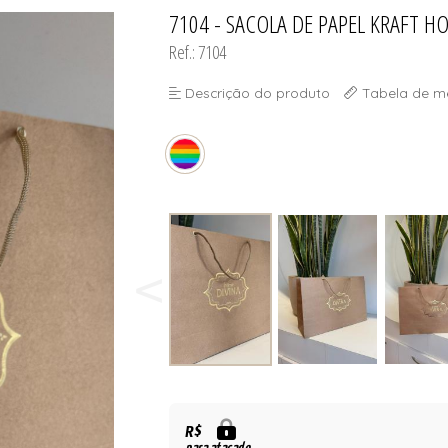
SELET
7104 - SACOLA DE PAPEL KRAFT 
TODOS DE DIVINA SUN - ÓCU
TODOS DE OUTLE
Ref.: 7104
Descrição do produto
Tabela de m
SELET
R$