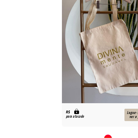
R$
Logue-
para atacado
ver o