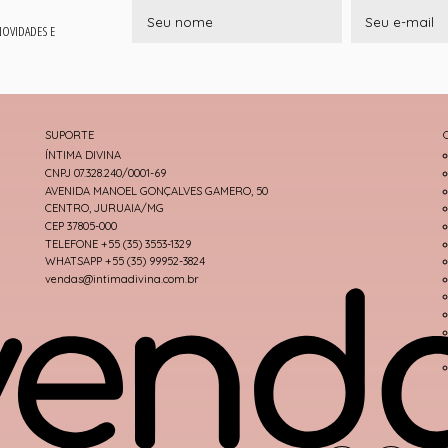
 NOVIDADES E
SUPORTE
ÍNTIMA DIVINA
CNPJ 07.328.240/0001-69
AVENIDA MANOEL GONÇALVES GAMERO, 50
CENTRO, JURUAIA/MG
CEP 37805-000
TELEFONE +55 (35) 3553-1329
WHATSAPP +55 (35) 99952-3824
vendas@intimadivina.com.br