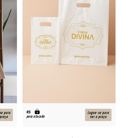
R$
se para
Logue-se para
para atacado
 preço
ver o preço