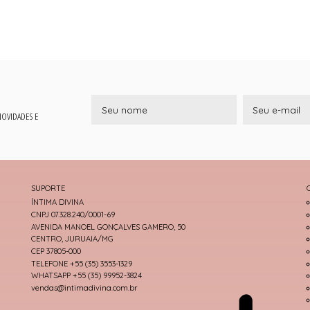
 NOVIDADES E
SUPORTE
ÍNTIMA DIVINA
CNPJ 07.328.240/0001-69
AVENIDA MANOEL GONÇALVES GAMERO, 50
CENTRO, JURUAIA/MG
CEP 37805-000
TELEFONE +55 (35) 3553-1329
WHATSAPP +55 (35) 99952-3824
vendas@intimadivina.com.br