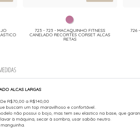
OJO
723 - 723 - MACAQUINHO FITNESS
726 
LASTICO
CANELADO RECORTES CORSET ALCAS
RETAS
 MEDIDAS
ADO ALCAS LARGAS
De R$70,00 a R$140,00
ue buscam um top maravilhoso e confortável..
odelo não possui o bojo, mas tem seu elastico na base, que garan
lavar à máquina, secar à sombra, usar sabão neutro.
 manguinha.