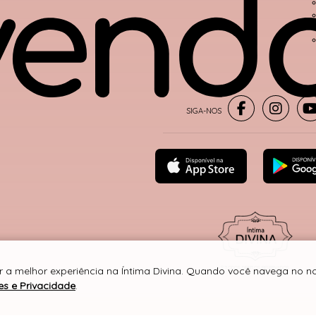
r a melhor experiência na Íntima Divina. Quando você navega no nos
® TODOS DIREITOS RESERVADOS
es e Privacidade
.