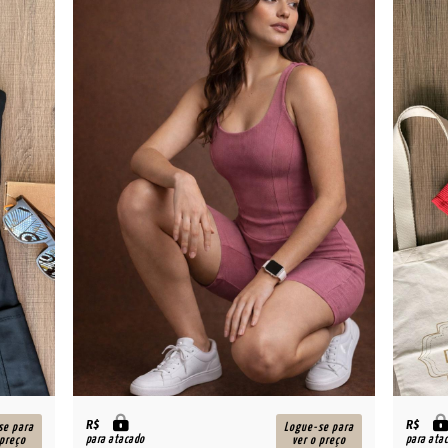
R$
R$
se para
Logue-se para
para atacado
para ata
 preço
ver o preço