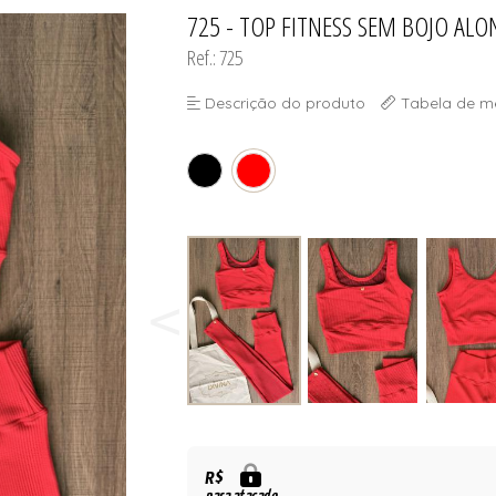
SELET
725 - TOP FITNESS SEM BOJO AL
TODOS DE DIVINA SUN - ÓCU
TODOS DE OUTLE
Ref.: 725
Descrição do produto
Tabela de m
SELET
R$