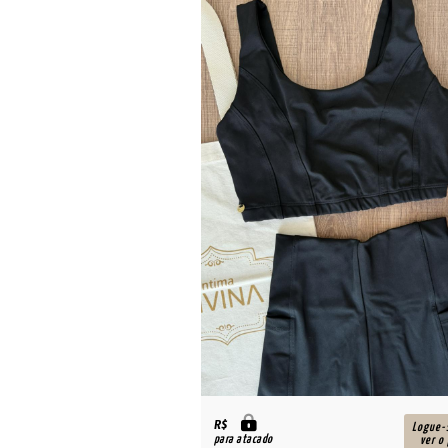
R$
Logue-
para atacado
ver o