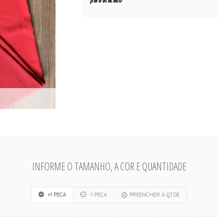
para atacado
INFORME O TAMANHO, A COR E QUANTIDADE
+1 PEÇA
-1 PEÇA
PREENCHER A QTDE