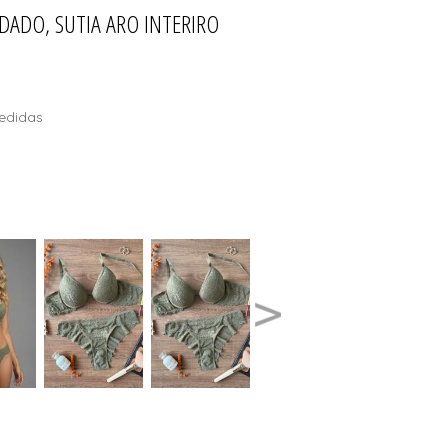
DADO, SUTIA ARO INTERIRO
LOS DE SOL
T
edidas