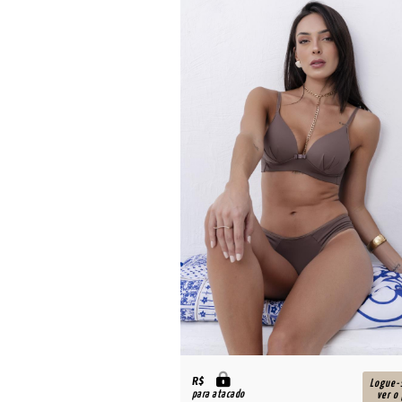
R$
Logue-
para atacado
ver o