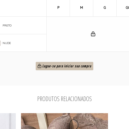
P
M
G
G
PRETO
NUDE
Logue-se para iniciar sua compra
PRODUTOS RELACIONADOS