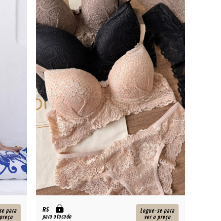
R$
se para
Logue-se para
para atacado
 preço
ver o preço