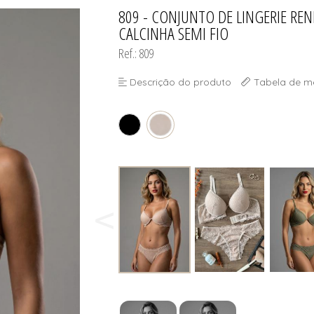
SELET
809 - CONJUNTO DE LINGERIE REN
TODOS DE DIVINA SUN - ÓCU
TODOS DE OUTLE
CALCINHA SEMI FIO
Ref.: 809
Descrição do produto
Tabela de m
SELET