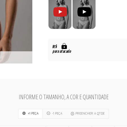
R$
para atacado
INFORME O TAMANHO, A COR E QUANTIDADE
+1 PEÇA
-1 PEÇA
PREENCHER A QTDE