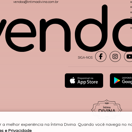
vendas@intimadivina.com.br
r a melhor experiência na Íntima Divina. Quando você navega no nos
® TODOS DIREITOS RESERVADOS
es e Privacidade
.