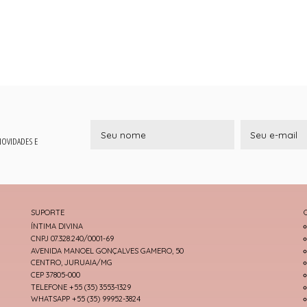
 NOVIDADES E
SUPORTE
ÍNTIMA DIVINA
CNPJ 07.328.240/0001-69
AVENIDA MANOEL GONÇALVES GAMERO, 50
CENTRO, JURUAIA/MG
CEP 37805-000
TELEFONE +55 (35) 3553-1329
WHATSAPP +55 (35) 99952-3824