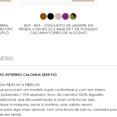
IBRA,
803 - 803 - CONJUNTO DE LINGERIE EM
 REFORC
RENDA COM BOJO E BASE,DET. DE PLISSADO
DUPLO
CALCINHA FORRO DE ALGODAO
 MEDIDAS
O INTERIRO CALCINHA SEMI FIO
De R$40,00 a R$80,00.
ue procuram um modelo super confortável e com aro inteiro.
oliamida / 15% elastano, forro da calcinha 100% algodão.
adicional, que dá sustentação e total conforto ao seio.
lavar à máquina, secar à sombra, usar sabão neutro.
para algo mais sensual, com uma blusa de tule ou camiseta para o
da em renda.