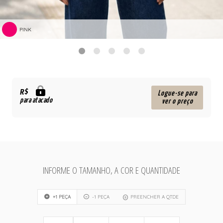
PINK
R$
Logue-se para
para atacado
ver o preço
INFORME O TAMANHO, A COR E QUANTIDADE
+1 PEÇA
-1 PEÇA
PREENCHER A QTDE