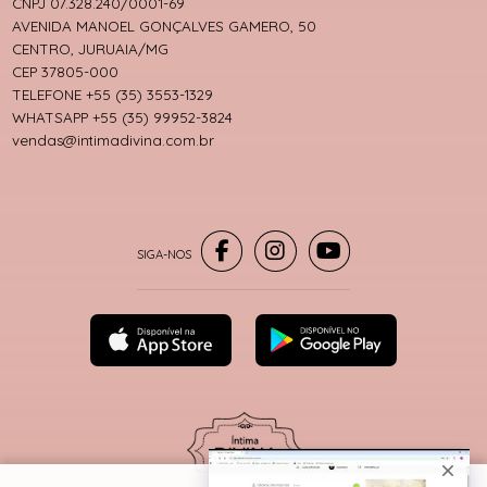
CNPJ 07.328.240/0001-69
AVENIDA MANOEL GONÇALVES GAMERO, 50
CENTRO, JURUAIA/MG
CEP 37805-000
TELEFONE +55 (35) 3553-1329
WHATSAPP +55 (35) 99952-3824
vendas@intimadivina.com.br