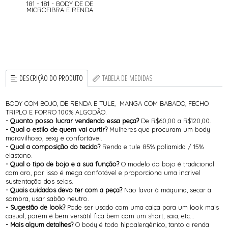
181 - 181 - BODY DE DE
MICROFIBRA E RENDA
DESCRIÇÃO DO PRODUTO
TABELA DE MEDIDAS
BODY COM BOJO, DE RENDA E TULE, MANGA COM BABADO, FECHO
TRIPLO E FORRO 100% ALGODÃO.
- Quanto posso lucrar vendendo essa peça?
De R$60,00 a R$120,00.
- Qual o estilo de quem vai curtir?
Mulheres que procuram um body
maravilhoso, sexy e confortável.
- Qual a composição do tecido?
Renda e tule 85% poliamida / 15%
elastano.
- Qual o tipo de bojo e a sua função?
O modelo do bojo é tradicional
com aro, por isso é mega confotável e proporciona uma incrivel
sustentação dos seios.
- Quais cuidados devo ter com a peça?
Não lavar à máquina, secar à
sombra, usar sabão neutro.
- Sugestão de look?
Pode ser usado com uma calça para um look mais
casual, porém é bem versátil fica bem com um short, saia, etc...
- Mais algum detalhes?
O body é todo hipoalergênico, tanto a renda