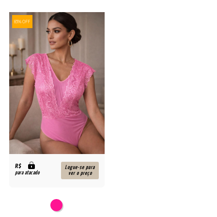
83% OFF
R$
Logue-se para
para atacado
ver o preço