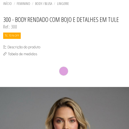
TODOS DE SOL DE ÂMBAR
TODOS DE ACESSÓRIOS
AGASALHO
SOL
TOP
INÍCIO
FEMININO
BODY / BLUSA
LINGERIE
SHORT E BERMUDA
BIQUINI
TOP
BODY / BLUSA
TODOS DE OUTLET
CALCINHA
300 - BODY RENDADO COM BOJO E DETALHES EM TULE
CAMISETA
Ref.: 300
CAMISOLA
CONJUNTO COM BOJO
CONJUNTO SEM BOJO
70 % OFF
CORPETE, ESPARTILHO E CORSELET
CUECA
Descrição do produto
HOMEWEAR
Tabela de medidas
LEGS E CALÇA
PIJAMA
ROBE
SAÍDA DE PRAIA