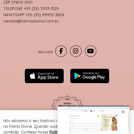
CEP 37805-000
TELEFONE +55 (35) 3553-1329
WHATSAPP +55 (35) 99952-3824
vendas@intimadivina.com.br
® TODOS DIREITOS RESERVADOS
Nós salvamos o seu histórico de uso pra oferecer a melhor experiência
na Íntima Divina. Quando você navega no nosso site, aceita esta
condição. Conheça nossa
Política de Cookies e Privacidade
.