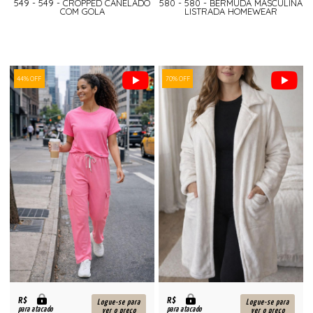
549 - 549 - CROPPED CANELADO
580 - 580 - BERMUDA MASCULINA
COM GOLA
LISTRADA HOMEWEAR
44% OFF
70% OFF
R$
R$
Logue-se para
Logue-se para
para atacado
para atacado
ver o preço
ver o preço