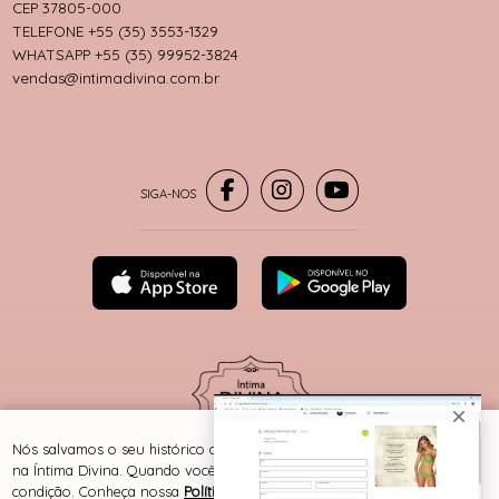
CEP 37805-000
TELEFONE +55 (35) 3553-1329
WHATSAPP +55 (35) 99952-3824
vendas@intimadivina.com.br
® TODOS DIREITOS RESERVADOS
Nós salvamos o seu histórico de uso pra oferecer a melhor experiência
na Íntima Divina. Quando você navega no nosso site, aceita esta
condição. Conheça nossa
Política de Cookies e Privacidade
.