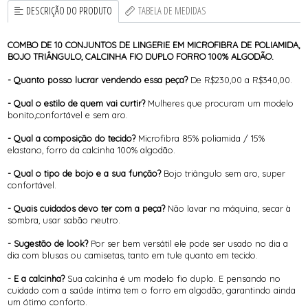
DESCRIÇÃO DO PRODUTO
TABELA DE MEDIDAS
COMBO DE 10 CONJUNTOS DE LINGERIE EM MICROFIBRA DE POLIAMIDA,
BOJO TRIÂNGULO, CALCINHA FIO DUPLO FORRO 100% ALGODÃO.
- Quanto posso lucrar vendendo essa peça?
De R$230,00 a R$340,00.
- Qual o estilo de quem vai curtir?
Mulheres que procuram um modelo
bonito,confortável e sem aro.
- Qual a composição do tecido?
Microfibra 85% poliamida / 15%
elastano, forro da calcinha 100% algodão.
- Qual o tipo de bojo e a sua função?
Bojo triângulo sem aro, super
confortável.
- Quais cuidados devo ter com a peça?
Não lavar na máquina, secar à
sombra, usar sabão neutro.
- Sugestão de look?
Por ser bem versátil ele pode ser usado no dia a
dia com blusas ou camisetas, tanto em tule quanto em tecido.
- E a calcinha?
Sua calcinha é um modelo fio duplo. E pensando no
cuidado com a saúde íntima tem o forro em algodão, garantindo ainda
um ótimo conforto.