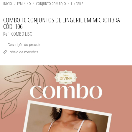
TODOS DE SOL DE ÂMBAR
TODOS DE ACESSÓRIOS
AGASALHO
SOL
TOP
INÍCIO
FEMININO
CONJUNTO COM BOJO
LINGERIE
SHORT E BERMUDA
BIQUINI
TOP
BODY / BLUSA
TODOS DE OUTLET
CALCINHA
COMBO 10 CONJUNTOS DE LINGERIE EM MICROFIBRA
CAMISETA
CÓD. 106
CAMISOLA
CONJUNTO COM BOJO
Ref.: COMBO LISO
CONJUNTO SEM BOJO
CORPETE, ESPARTILHO E CORSELET
Descrição do produto
CUECA
HOMEWEAR
Tabela de medidas
LEGS E CALÇA
PIJAMA
ROBE
SAÍDA DE PRAIA