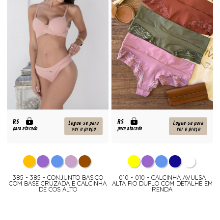
R$
R$
Logue-se para
Logue-se para
para atacado
para atacado
ver o preço
ver o preço
385 - 385 - CONJUNTO BASICO
010 - 010 - CALCINHA AVULSA
COM BASE CRUZADA E CALCINHA
ALTA FIO DUPLO COM DETALHE EM
DE COS ALTO
RENDA