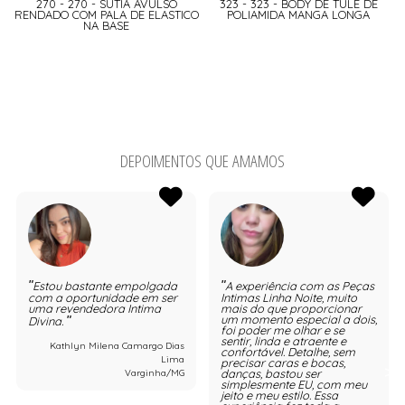
270 - 270 - SUTIA AVULSO
323 - 323 - BODY DE TULE DE
RENDADO COM PALA DE ELASTICO
POLIAMIDA MANGA LONGA
NA BASE
DEPOIMENTOS QUE AMAMOS
Estou bastante empolgada
A experiência com as Peças
com a oportunidade em ser
Intimas Linha Noite, muito
uma revendedora Intima
mais do que proporcionar
um momento especial a dois,
Divina.
foi poder me olhar e se
sentir, linda e atraente e
Kathlyn Milena Camargo Dias
confortável. Detalhe, sem
Lima
precisar caras e bocas,
danças, bastou ser
Varginha/MG
simplesmente EU, com meu
jeito e meu estilo. Essa