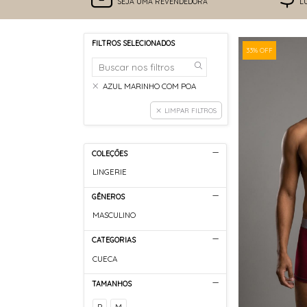
SEJA UMA REVENDEDORA
L
FILTROS SELECIONADOS
33% OFF
AZUL MARINHO COM POA
LIMPAR FILTROS
COLEÇÕES
LINGERIE
GÊNEROS
MASCULINO
CATEGORIAS
CUECA
TAMANHOS
P
M