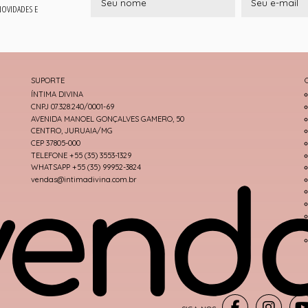
 NOVIDADES E
SUPORTE
ÍNTIMA DIVINA
CNPJ 07.328.240/0001-69
AVENIDA MANOEL GONÇALVES GAMERO, 50
CENTRO, JURUAIA/MG
CEP 37805-000
TELEFONE +55 (35) 3553-1329
WHATSAPP +55 (35) 99952-3824
vendas@intimadivina.com.br