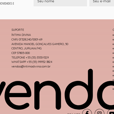
 NOVIDADES E
SUPORTE
ÍNTIMA DIVINA
CNPJ 07.328.240/0001-69
AVENIDA MANOEL GONÇALVES GAMERO, 50
CENTRO, JURUAIA/MG
CEP 37805-000
TELEFONE +55 (35) 3553-1329
WHATSAPP +55 (35) 99952-3824
vendas@intimadivina.com.br