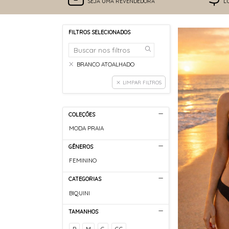
SEJA UMA REVENDEDORA
L
FILTROS SELECIONADOS
BRANCO ATOALHADO
LIMPAR FILTROS
COLEÇÕES
MODA PRAIA
GÊNEROS
FEMININO
CATEGORIAS
BIQUINI
TAMANHOS
P
M
G
GG