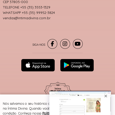
CEP 37805-000
TELEFONE +55 (35) 3553-1329
WHATSAPP +55 (35) 99952-3824
vendas@intimadivina.com.br
® TODOS DIREITOS RESERVADOS
Nós salvamos o seu histórico de uso pra oferecer a melhor experiência
na Íntima Divina. Quando você navega no nosso site, aceita esta
condição. Conheça nossa
Política de Cookies e Privacidade
.