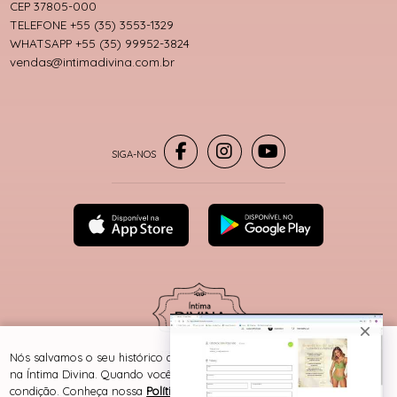
CEP 37805-000
TELEFONE +55 (35) 3553-1329
WHATSAPP +55 (35) 99952-3824
vendas@intimadivina.com.br
® TODOS DIREITOS RESERVADOS
Nós salvamos o seu histórico de uso pra oferecer a melhor experiência
na Íntima Divina. Quando você navega no nosso site, aceita esta
condição. Conheça nossa
Política de Cookies e Privacidade
.