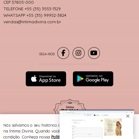
CEP 37805-000
TELEFONE +55 (35) 3553-1329
WHATSAPP +55 (35) 99952-3824
vendas@intimadivina.com.br
® TODOS DIREITOS RESERVADOS
Nós salvamos o seu histórico de uso pra oferecer a melhor experiência
na Íntima Divina. Quando você navega no nosso site, aceita esta
condição. Conheça nossa
Política de Cookies e Privacidade
.