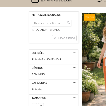
SEJA UMA REVENDEDORA
L
FILTROS SELECIONADOS
65% OFF
LARANJA - BRANCO
LIMPAR FILTROS
COLEÇÕES
PIJAMAS / HOMEWEAR
GÊNEROS
FEMININO
CATEGORIAS
PIJAMA
TAMANHOS
P
M