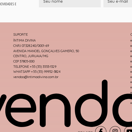
 NOVIDADES E
SUPORTE
ÍNTIMA DIVINA
CNPJ 07.328.240/0001-69
AVENIDA MANOEL GONÇALVES GAMERO, 50
CENTRO, JURUAIA/MG
CEP 37805-000
TELEFONE +55 (35) 3553-1329
WHATSAPP +55 (35) 99952-3824
vendas@intimadivina.com.br