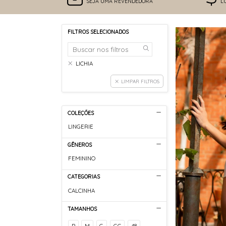
SEJA UMA REVENDEDORA
L
FILTROS SELECIONADOS
LICHIA
LIMPAR FILTROS
COLEÇÕES
LINGERIE
GÊNEROS
FEMININO
CATEGORIAS
CALCINHA
TAMANHOS
P
M
G
GG
48