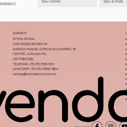
 NOVIDADES E
SUPORTE
ÍNTIMA DIVINA
CNPJ 07.328.240/0001-69
AVENIDA MANOEL GONÇALVES GAMERO, 50
CENTRO, JURUAIA/MG
CEP 37805-000
TELEFONE +55 (35) 3553-1329
WHATSAPP +55 (35) 99952-3824
vendas@intimadivina.com.br