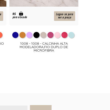
R$
a
Logue-se para
para atacado
ver o preço
FIO
1008 - 1008 - CALCINHA ALTA
MODELADORA,FIO DUPLO DE
MICROFIBRA