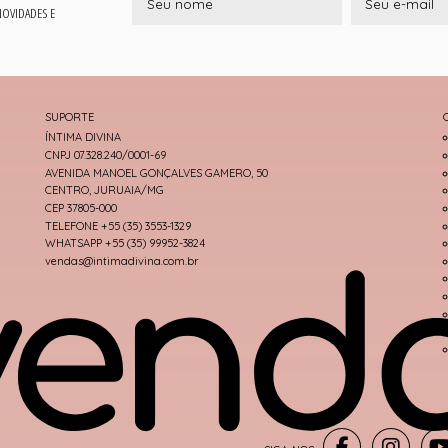
 NOVIDADES E
SUPORTE
ÍNTIMA DIVINA
CNPJ 07.328.240/0001-69
AVENIDA MANOEL GONÇALVES GAMERO, 50
CENTRO, JURUAIA/MG
CEP 37805-000
TELEFONE +55 (35) 3553-1329
WHATSAPP +55 (35) 99952-3824
vendas@intimadivina.com.br