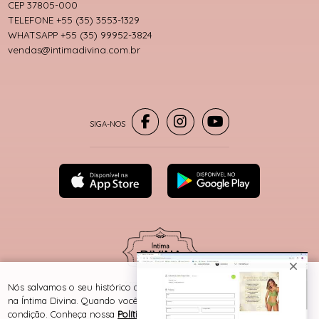
CEP 37805-000
TELEFONE +55 (35) 3553-1329
WHATSAPP +55 (35) 99952-3824
vendas@intimadivina.com.br
® TODOS DIREITOS RESERVADOS
Nós salvamos o seu histórico de uso pra oferecer a melhor experiência
na Íntima Divina. Quando você navega no nosso site, aceita esta
condição. Conheça nossa
Política de Cookies e Privacidade
.