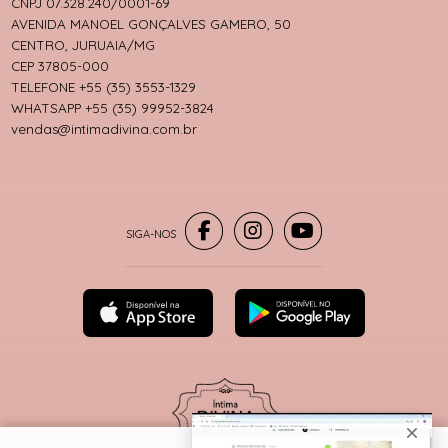
CNPJ 07.328.240/0001-69
AVENIDA MANOEL GONÇALVES GAMERO, 50
CENTRO, JURUAIA/MG
CEP 37805-000
TELEFONE +55 (35) 3553-1329
WHATSAPP +55 (35) 99952-3824
vendas@intimadivina.com.br