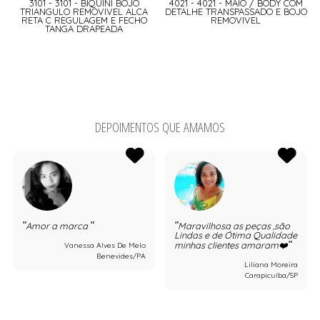
3101 - 3101 - BIQUINI BOJO
4021 - 4021 - MAIO / BODY COM
TRIANGULO REMOVIVEL ALCA
DETALHE TRANSPASSADO E BOJO
RETA C REGULAGEM E FECHO
REMOVIVEL
TANGA DRAPEADA
DEPOIMENTOS QUE AMAMOS
Amor a marca
Maravilhosa as peças ,são
Lindas e de Ótima Qualidade
minhas clientes amaram❤️
Vanessa Alves De Melo
Benevides/PA
Liliana Moreira
Carapicuíba/SP