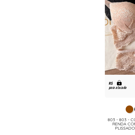
R$
para atacado
803 - 803 - 
RENDA COM
PLISSADO