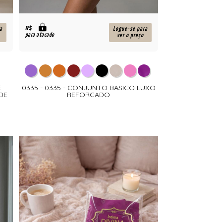
R$
a
Logue-se para
para atacado
ver o preço
E
0335 - 0335 - CONJUNTO BASICO LUXO
DE
REFORCADO