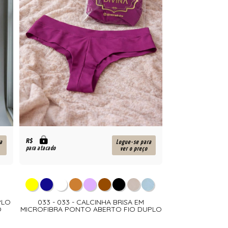
R$
a
Logue-se para
para atacado
ver o preço
PLO
033 - 033 - CALCINHA BRISA EM
O
MICROFIBRA PONTO ABERTO FIO DUPLO