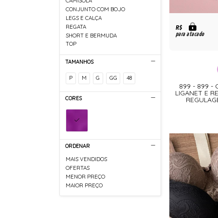
CAMISOLA
CONJUNTO COM BOJO
LEGS E CALÇA
REGATA
R$
para atacado
SHORT E BERMUDA
TOP
TAMANHOS
P
M
G
GG
48
899 - 899 
LIGANET E R
CORES
REGULAG
ORDENAR
MAIS VENDIDOS
OFERTAS
MENOR PREÇO
MAIOR PREÇO