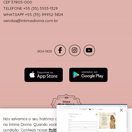
CEP 37805-000
TELEFONE +55 (35) 3553-1329
WHATSAPP +55 (35) 99952-3824
vendas@intimadivina.com.br
® TODOS DIREITOS RESERVADOS
Nós salvamos o seu histórico de uso pra oferecer a melhor experiência
na Íntima Divina. Quando você navega no nosso site, aceita esta
condição. Conheça nossa
Política de Cookies e Privacidade
.