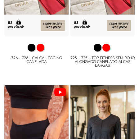
R$
R$
Logue-se para
Logue-se para
para atacado
para atacado
ver o preço
ver o preço
726 - 726 - CALCA LEGGING
725 - 725 - TOP FITNESS SEM BOJO
CANELADA
ALONGADO CANELADO ALCAS
LARGAS