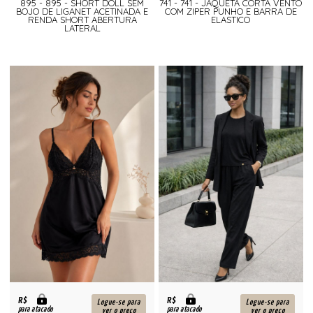
895 - 895 - SHORT DOLL SEM
741 - 741 - JAQUETA CORTA VENTO
BOJO DE LIGANET ACETINADA E
COM ZIPER PUNHO E BARRA DE
RENDA SHORT ABERTURA
ELASTICO
LATERAL
R$
R$
Logue-se para
Logue-se para
para atacado
para atacado
ver o preço
ver o preço