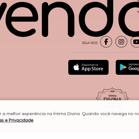
® TODOS DIREITOS RESERVADOS
r a melhor experiência na Íntima Divina. Quando você navega no nos
es e Privacidade
.