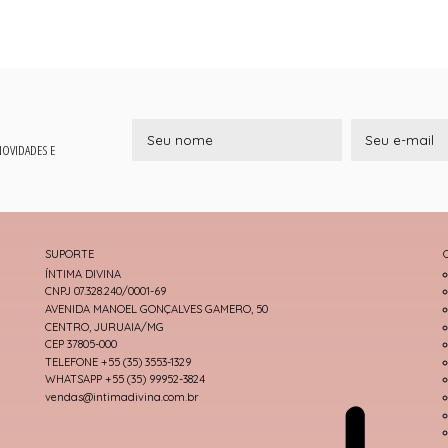
 NOVIDADES E
SUPORTE
ÍNTIMA DIVINA
CNPJ 07.328.240/0001-69
AVENIDA MANOEL GONÇALVES GAMERO, 50
CENTRO, JURUAIA/MG
CEP 37805-000
TELEFONE +55 (35) 3553-1329
WHATSAPP +55 (35) 99952-3824
vendas@intimadivina.com.br