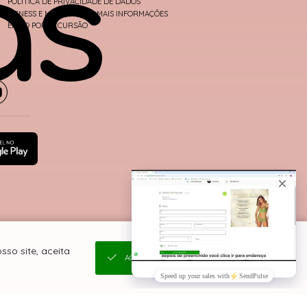
POLÍTICA DE PRIVACIDADE DE DADOS
FITNESS E MODA PRAIA - MAIS INFORMAÇÕES
ENVIO POR EXCURSÃO
so site, aceita
ACEITAR E FECHAR