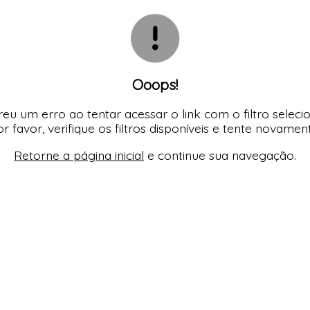
SELET
TODOS DE DIVINA SUN - ÓCU
TODOS DE OUTLE
Ooops!
SELET
eu um erro ao tentar acessar o link com o filtro seleci
r favor, verifique os filtros disponíveis e tente novamen
Retorne a página inicial
e continue sua navegação.