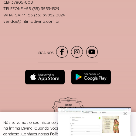
CEP 37805-000
TELEFONE +55 (35) 3553-1329
WHATSAPP +55 (35) 99952-3824
vendas@intimadivina.com.br
® TODOS DIREITOS RESERVADOS
Nós salvamos o seu histórico de uso pra oferecer a melhor experiência
na Íntima Divina. Quando você navega no nosso site, aceita esta
condição. Conheça nossa
Política de Cookies e Privacidade
.