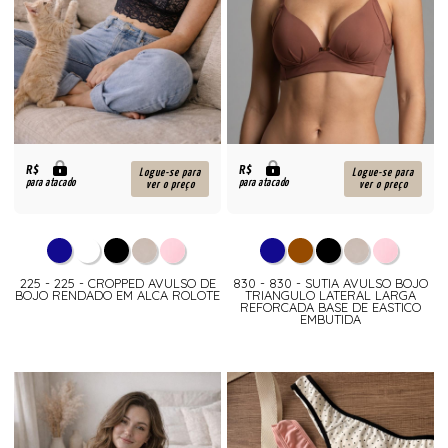
R$
R$
Logue-se para
Logue-se para
para atacado
para atacado
ver o preço
ver o preço
225 - 225 - CROPPED AVULSO DE
830 - 830 - SUTIA AVULSO BOJO
BOJO RENDADO EM ALCA ROLOTE
TRIANGULO LATERAL LARGA
REFORCADA BASE DE EASTICO
EMBUTIDA