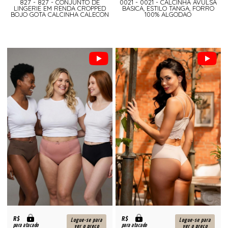
827 - 827 - CONJUNTO DE
0021 - 0021 - CALCINHA AVULSA
LINGERIE EM RENDA CROPPED
BASICA, ESTILO TANGA, FORRO
BOJO GOTA CALCINHA CALECON
100% ALGODAO
R$
R$
Logue-se para
Logue-se para
para atacado
para atacado
ver o preço
ver o preço