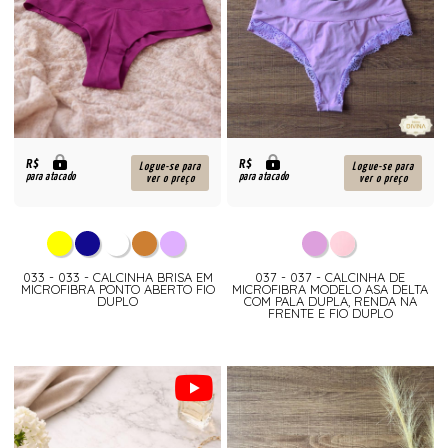
R$
R$
Logue-se para
Logue-se para
para atacado
para atacado
ver o preço
ver o preço
033 - 033 - CALCINHA BRISA EM
037 - 037 - CALCINHA DE
MICROFIBRA PONTO ABERTO FIO
MICROFIBRA MODELO ASA DELTA
DUPLO
COM PALA DUPLA, RENDA NA
FRENTE E FIO DUPLO