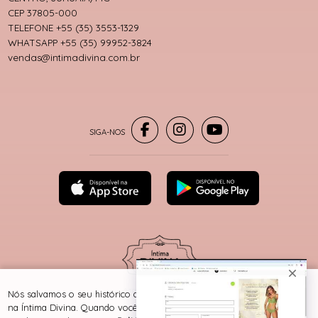
CEP 37805-000
TELEFONE +55 (35) 3553-1329
WHATSAPP +55 (35) 99952-3824
vendas@intimadivina.com.br
® TODOS DIREITOS RESERVADOS
Nós salvamos o seu histórico de uso pra oferecer a melhor experiência
na Íntima Divina. Quando você navega no nosso site, aceita esta