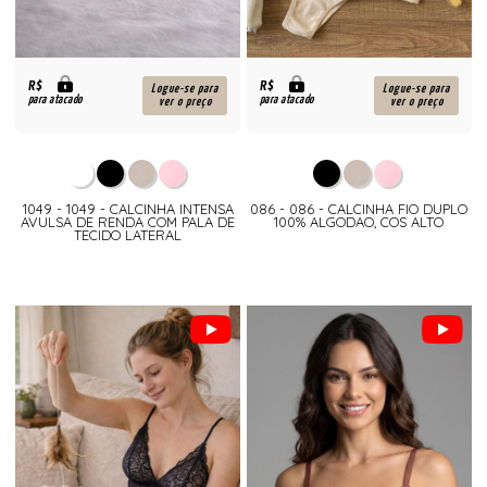
R$
R$
Logue-se para
Logue-se para
para atacado
para atacado
ver o preço
ver o preço
1049 - 1049 - CALCINHA INTENSA
086 - 086 - CALCINHA FIO DUPLO
AVULSA DE RENDA COM PALA DE
100% ALGODAO, COS ALTO
TECIDO LATERAL