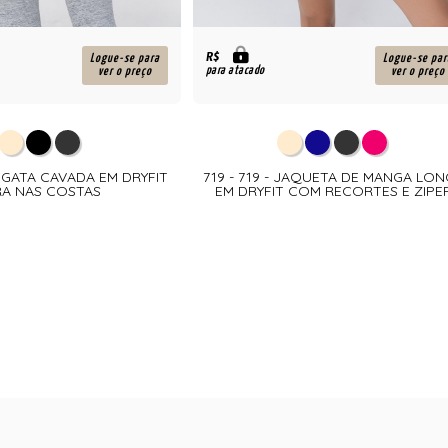
R$
Logue-se para
Logue-se par
para atacado
ver o preço
ver o preço
 REGATA CAVADA EM DRYFIT
719 - 719 - JAQUETA DE MANGA LO
RA NAS COSTAS
EM DRYFIT COM RECORTES E ZIPE