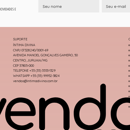
 NOVIDADES E
SUPORTE
ÍNTIMA DIVINA
CNPJ 07.328.240/0001-69
AVENIDA MANOEL GONÇALVES GAMERO, 50
CENTRO, JURUAIA/MG
CEP 37805-000
TELEFONE +55 (35) 3553-1329
WHATSAPP +55 (35) 99952-3824
vendas@intimadivina.com.br