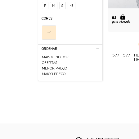
P
M
G
48
R$
CORES
para atacado
ORDENAR
577 - 577 -
MAIS VENDIDOS
TI
OFERTAS
MENOR PREÇO
MAIOR PREÇO