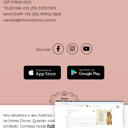
CEP 37805-000
TELEFONE +55 (35) 3553-1329
WHATSAPP +55 (35) 99952-3824
vendas@intimadivina.com.br
® TODOS DIREITOS RESERVADOS
Nós salvamos o seu histórico de uso pra oferecer a melhor experiência
na Íntima Divina. Quando você navega no nosso site, aceita esta
condição. Conheça nossa
Política de Cookies e Privacidade
.