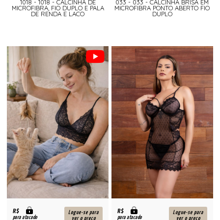
1018 - 1018 - CALCINHA DE
033 - 033 - CALCINHA BRISA EM
MICROFIBRA, FIO DUPLO E PALA
MICROFIBRA PONTO ABERTO FIO
DE RENDA E LACO
DUPLO
R$
R$
Logue-se para
Logue-se para
para atacado
para atacado
ver o preço
ver o preço