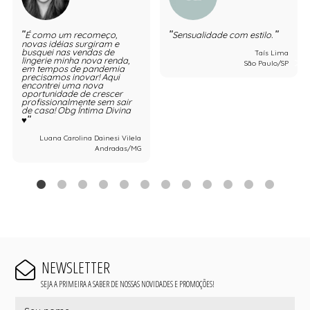
É como um recomeço,
Sensualidade com estilo.
novas idéias surgiram e
busquei nas vendas de
Taís Lima
lingerie minha nova renda,
São Paulo/SP
em tempos de pandemia
precisamos inovar! Aqui
encontrei uma nova
oportunidade de crescer
profissionalmente sem sair
de casa! Obg Íntima Divina
♥️
Luana Carolina Dainesi Vilela
Andradas/MG
NEWSLETTER
SEJA A PRIMEIRA A SABER DE NOSSAS NOVIDADES E PROMOÇÕES!