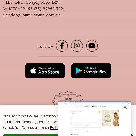
TELEFONE +55 (35) 3553-1329
WHATSAPP +55 (35) 99952-3824
vendas@intimadivina.com.br
® TODOS DIREITOS RESERVADOS
Nós salvamos o seu histórico de uso pra oferecer a melhor experiência
na Íntima Divina. Quando você navega no nosso site, aceita esta
condição. Conheça nossa
Política de Cookies e Privacidade
.
SITE 100% SEGURO
PLATAFORMA B2B