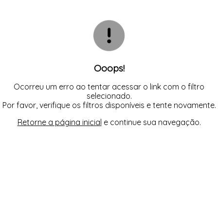
TODOS DE SOL DE ÂMBAR
TODOS DE ACESSÓRIOS
AGASALHO
SOL
TOP
SHORT E BERMUDA
BIQUINI
TOP
BODY / BLUSA
TODOS DE OUTLET
CALCINHA
CAMISETA
CAMISOLA
CONJUNTO COM BOJO
CONJUNTO SEM BOJO
Ooops!
CORPETE, ESPARTILHO E CORSELET
CUECA
HOMEWEAR
Ocorreu um erro ao tentar acessar o link com o filtro
LEGS E CALÇA
selecionado.
PIJAMA
Por favor, verifique os filtros disponíveis e tente novamente.
ROBE
SAÍDA DE PRAIA
Retorne a página inicial
e continue sua navegação.