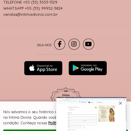
TELEFONE +55 (35) 3553-1329
WHATSAPP +55 (35) 99952-3824
vendas@intimadivina.com.br
® TODOS DIREITOS RESERVADOS
Nós salvamos o seu histórico de uso pra oferecer a melhor experiência
na Íntima Divina. Quando você navega no nosso site, aceita esta
condição. Conheça nossa
Política de Cookies e Privacidade
.
SITE 100% SEGURO
PLATAFORMA B2B