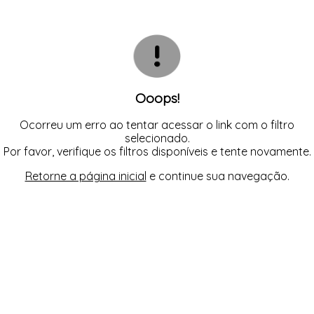
TODOS DE SOL DE ÂMBAR
TODOS DE ACESSÓRIOS
AGASALHO
SOL
TOP
SHORT E BERMUDA
BIQUINI
TOP
BODY / BLUSA
TODOS DE OUTLET
CALCINHA
CAMISETA
CAMISOLA
CONJUNTO COM BOJO
CONJUNTO SEM BOJO
Ooops!
CORPETE, ESPARTILHO E CORSELET
CUECA
HOMEWEAR
Ocorreu um erro ao tentar acessar o link com o filtro
LEGS E CALÇA
selecionado.
PIJAMA
Por favor, verifique os filtros disponíveis e tente novamente.
ROBE
SAÍDA DE PRAIA
Retorne a página inicial
e continue sua navegação.