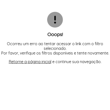
TODOS DE SOL DE ÂMBAR
TODOS DE ACESSÓRIOS
AGASALHO
SOL
SUTIÃS
SHORT E BERMUDA
BIQUINI
TOP
TOP
BODY / BLUSA
TODOS DE OUTLET
CALCINHA
CAMISETA
CAMISOLA
CONJUNTO COM BOJO
CONJUNTO SEM BOJO
Ooops!
CORPETE, ESPARTILHO E CORSELET
CUECA
HOMEWEAR
Ocorreu um erro ao tentar acessar o link com o filtro
LEGS E CALÇA
selecionado.
PIJAMA
Por favor, verifique os filtros disponíveis e tente novamente.
ROBE
SAÍDA DE PRAIA
Retorne a página inicial
e continue sua navegação.