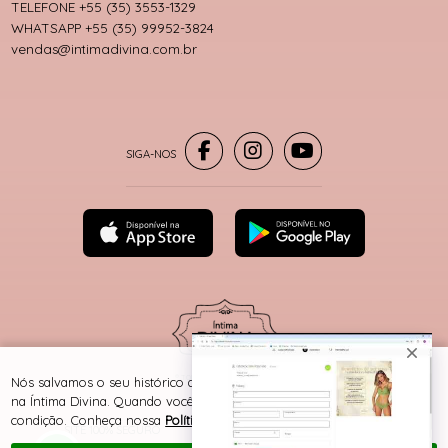
TELEFONE +55 (35) 3553-1329
WHATSAPP +55 (35) 99952-3824
vendas@intimadivina.com.br
® TODOS DIREITOS RESERVADOS
Nós salvamos o seu histórico de uso pra oferecer a melhor experiência
na Íntima Divina. Quando você navega no nosso site, aceita esta
condição. Conheça nossa
Política de Cookies e Privacidade
.
SITE 100% SEGURO
PLATAFORMA B2B